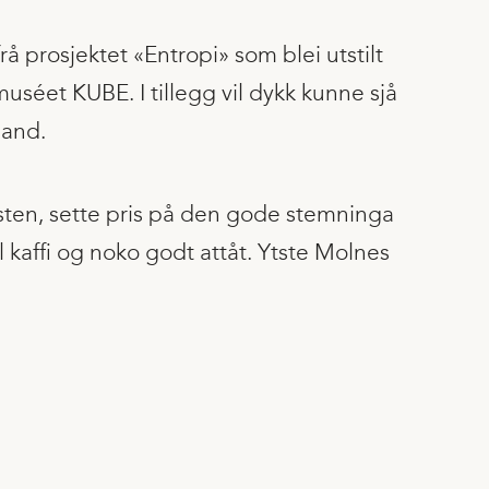
å prosjektet «Entropi» som blei utstilt
muséet KUBE. I tillegg vil dykk kunne sjå
land.
kunsten, sette pris på den gode stemninga
il kaffi og noko godt attåt. Ytste Molnes